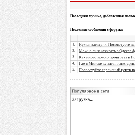
Последняя музыка, добавленная польз
Последние сообщения с форума:
1.
Нужен электрик. Посоветуете ко
2.
Можно ли заказывать в Одессе ф
3.
Как много можно проиграть в П
4.
Где в Минске купить планетарн
5.
Посоветуйте сервисный центр н
Популярное в сети