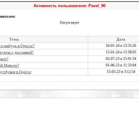
Активность пользователя: Pavel_90
ователем:
Отсутствует
Тема
Дата
го-нибудь в Одессе?
16-01-24 в 13:33:26
рукты с доставкой?
15-01-24 в 15:58:03
окер?
02-07-23 в 21:01:54
ый Миксер?
01-06-23 в 11:33:04
оутбуков в Одессе
15-05-23 в 3:12:54