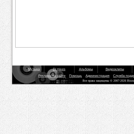
Музыка
Dj mixes
Альбомы
Видеоклипы
Реклама на сайте
Помощь
Администрация
Служба подд
Все права защищены © 2007-2026 Biso