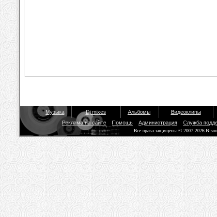
Музыка
Dj mixes
Альбомы
Видеоклипы
Реклама на сайте
Помощь
Администрация
Служба подд
Все права защищены © 2007-2026 Biso