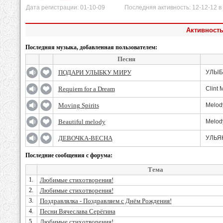
Дата регистрации: 01-10-09 Последняя активность: 12-12-12 в 
Активность
Последняя музыка, добавленная пользователем:
Песня
ПОДАРИ УЛЫБКУ МИРУ
УЛЫБ
Requiem for a Dream
Clint 
Moving Spirits
Melod
Beautiful melody
Melod
ДЕВОЧКА-ВЕСНА
УЛЬЯ
Последние сообщения с форума:
Тема
1.
Любимые стихотворения!
2.
Любимые стихотворения!
3.
Поздравлялка - Поздравляем с Днём Рождения!
4.
Песни Вячеслава Серёгина
5.
Любимые стихотворения!