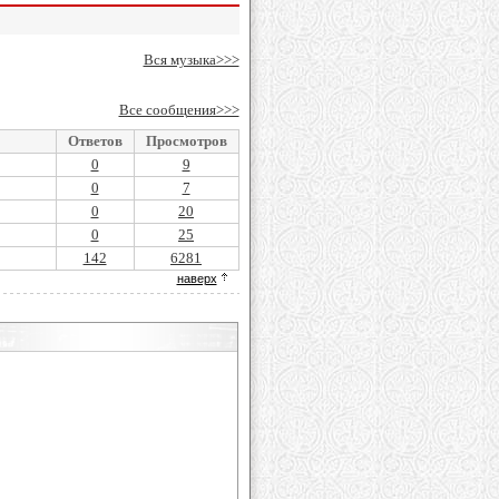
Вся музыка>>>
Все сообщения>>>
Ответов
Просмотров
0
9
0
7
0
20
0
25
142
6281
наверх