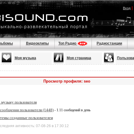
|
Вход
льбомы
Видеоклипы
Топ Радио
Радиостанции
Моя музыка
Моя страница
Пользова
Просмотр профиля: seo
 музыку пользователя
 сообщения пользователя (1448)
- 1.11 сообщений в день
 темы созданные пользователем
дняя активность: 07-08-26 в 17:30:12