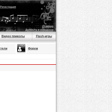
Регистрация
Помощь
Добавить в избранное
Видео приколы
Flash-игры
тели
Форум