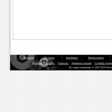
Музыка
Dj mixes
Альбомы
Видеоклипы
Реклама на сайте
Помощь
Администрация
Служба подд
Все права защищены © 2007-2026 Biso