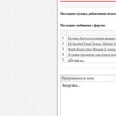
Последняя музыка, добавленная польз
Последние сообщения с форума:
1.
Раздача бонусов в новом казино
2.
EU-backed Fund Teases ‘Digital As
3.
North Korea fires 'Hwasal-2' cruise m
4.
Лучшие презенты для отца и по
5.
ورشة جاك...
Популярное в сети