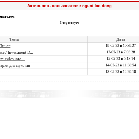
Активность пользователя: nguoi lao dong
ователем:
Отсутствует
Тема
Дата
 Пинап
19-05-23 в 10:39:27
set’ Investment D...
17-05-23 в 7:03:28
issiles into ...
15-05-23 в 5:18:14
дарки для мужчин
14-05-23 в 11:38:54
13-05-23 в 12:29:10