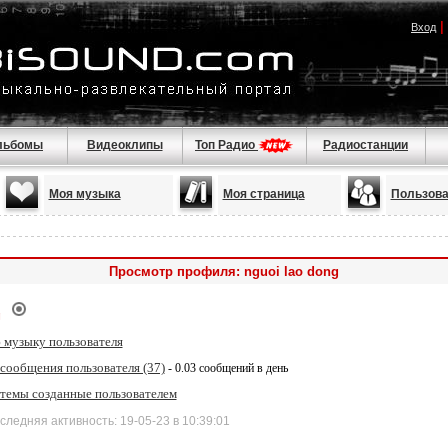
|
Вход
льбомы
Видеоклипы
Топ Радио
Радиостанции
Моя музыка
Моя страница
Пользова
Просмотр профиля: nguoi lao dong
g
 музыку пользователя
сообщения пользователя (37)
- 0.03 сообщений в день
 темы созданные пользователем
дняя активность: 19-05-23 в 10:39:01