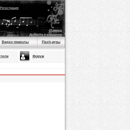
Регистрация
Помощь
Добавить в избранное
Видео приколы
Flash-игры
тели
Форум