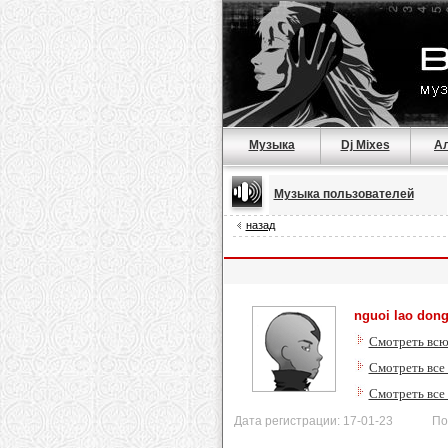
Музыка
Dj Mixes
А
Музыка пользователей
назад
nguoi lao don
Смотреть всю
Смотреть все 
Смотреть все
Дата регистрации: 17-01-23 После