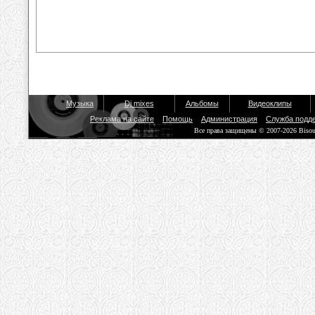
Музыка
Dj mixes
Альбомы
Видеоклипы
Реклама на сайте
Помощь
Администрация
Служба подд
Все права защищены © 2007-2026 Biso