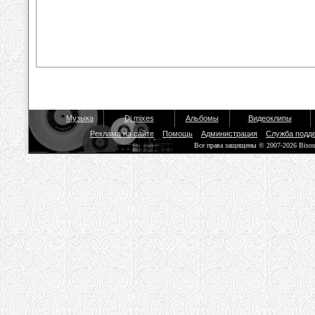
Музыка
Dj mixes
Альбомы
Видеоклипы
Реклама на сайте
Помощь
Администрация
Служба подд
Все права защищены © 2007-2026 Biso