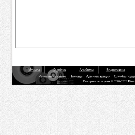
Музыка
Dj mixes
Альбомы
Видеоклипы
Реклама на сайте
Помощь
Администрация
Служба подд
Все права защищены © 2007-2026 Biso