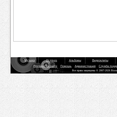
Музыка
Dj mixes
Альбомы
Видеоклипы
Реклама на сайте
Помощь
Администрация
Служба подд
Все права защищены © 2007-2026 Biso