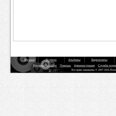
Музыка
Dj mixes
Альбомы
Видеоклипы
Реклама на сайте
Помощь
Администрация
Служба подд
Все права защищены © 2007-2026 Biso