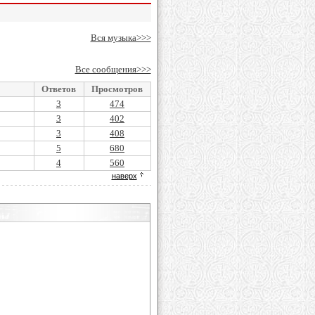
Вся музыка>>>
Все сообщения>>>
Ответов
Просмотров
3
474
3
402
3
408
5
680
4
560
наверх