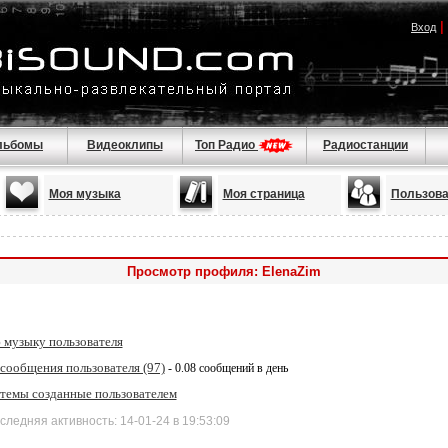
|
Вход
льбомы
Видеоклипы
Топ Радио
Радиостанции
Моя музыка
Моя страница
Пользова
Просмотр профиля: ElenaZim
 музыку пользователя
сообщения пользователя (97)
- 0.08 сообщений в день
 темы созданные пользователем
дняя активность: 14-01-24 в 19:53:09