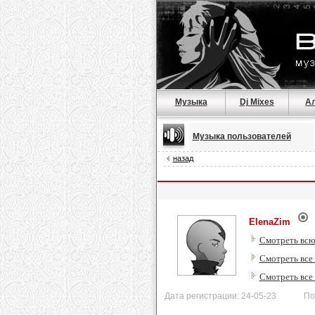
Музыка
Dj Mixes
А
Музыка пользователей
назад
ElenaZim
Смотреть всю
Смотреть все 
Смотреть все
Дата регистрации: 24-05-23 После