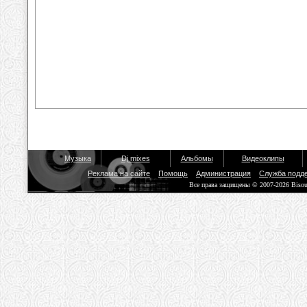
Музыка
Dj mixes
Альбомы
Видеоклипы
Реклама на сайте
Помощь
Администрация
Служба подд
Все права защищены © 2007-2026 Biso