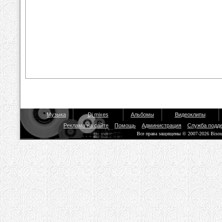
Музыка
Dj mixes
Альбомы
Видеоклипы
Реклама на сайте
Помощь
Администрация
Служба подд
Все права защищены © 2007-2026 Biso