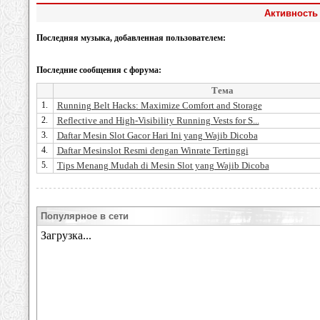
Активность 
Последняя музыка, добавленная пользователем:
Последние сообщения с форума:
Тема
1.
Running Belt Hacks: Maximize Comfort and Storage
2.
Reflective and High-Visibility Running Vests for S...
3.
Daftar Mesin Slot Gacor Hari Ini yang Wajib Dicoba
4.
Daftar Mesinslot Resmi dengan Winrate Tertinggi
5.
Tips Menang Mudah di Mesin Slot yang Wajib Dicoba
Популярное в сети