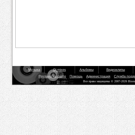
Музыка
Dj mixes
Альбомы
Видеоклипы
Реклама на сайте
Помощь
Администрация
Служба подд
Все права защищены © 2007-2026 Biso