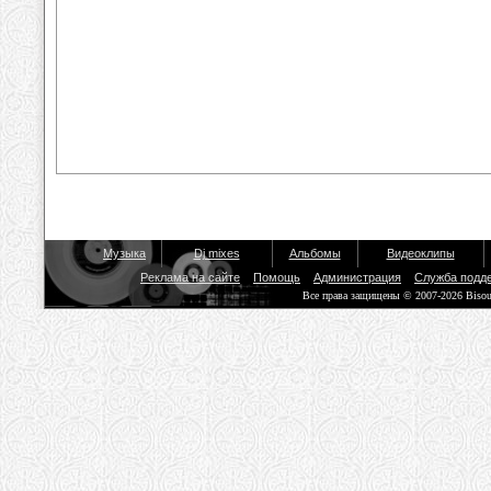
Музыка
Dj mixes
Альбомы
Видеоклипы
Реклама на сайте
Помощь
Администрация
Служба подд
Все права защищены © 2007-2026 Biso