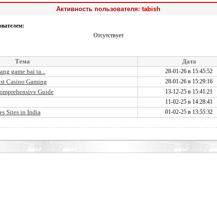
Активность пользователя: tabish
ователем:
Отсутствует
Тема
Дата
ang game bai ta...
28-01-26 в 15:45:52
st Casino Gaming
28-01-26 в 15:29:16
omprehensive Guide
13-12-25 в 15:41:21
11-02-25 в 14:28:41
 Sites in India
01-02-25 в 13:55:32