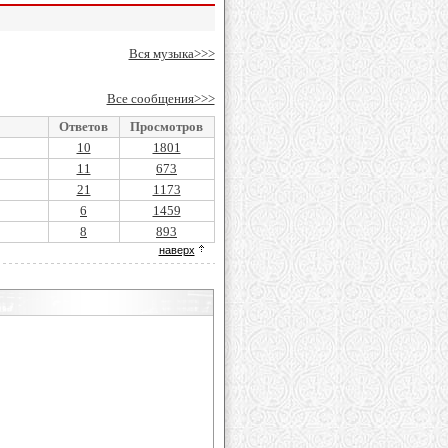
Вся музыка>>>
Все сообщения>>>
Ответов
Просмотров
10
1801
11
673
21
1173
6
1459
8
893
наверх