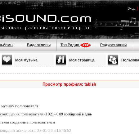
|
Вход
льбомы
Видеоклипы
Топ Радио
Радиостанции
Моя музыка
Моя страница
Пользова
Просмотр профиля: tabish
 музыку пользователя
 сообщения пользователя (102)
- 0.09 сообщений в день
 темы созданные пользователем
дняя активность: 28-01-26 в 15:45:52