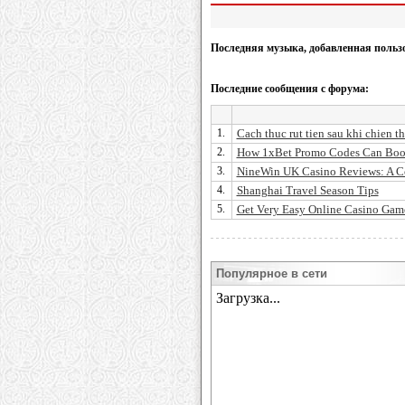
Последняя музыка, добавленная польз
Последние сообщения с форума:
1.
Cach thuc rut tien sau khi chien th
2.
How 1xBet Promo Codes Can Boo
3.
NineWin UK Casino Reviews: A C
4.
Shanghai Travel Season Tips
5.
Get Very Easy Online Casino Games
Популярное в сети