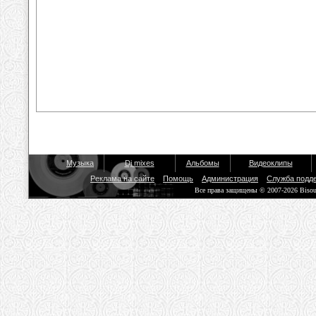
Музыка
Dj mixes
Альбомы
Видеоклипы
Реклама на сайте
Помощь
Администрация
Служба подд
Все права защищены © 2007-2026 Biso