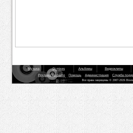
Музыка
Dj mixes
Альбомы
Видеоклипы
Реклама на сайте
Помощь
Администрация
Служба подд
Все права защищены © 2007-2026 Biso