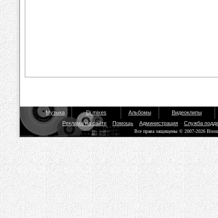
Музыка
Dj mixes
Альбомы
Видеоклипы
Реклама на сайте
Помощь
Администрация
Служба подд
Все права защищены © 2007-2026 Biso