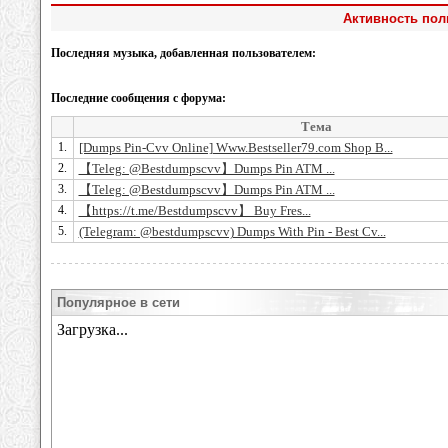
Активность пол
Последняя музыка, добавленная пользователем:
Последние сообщения с форума:
Тема
1.
[Dumps Pin-Cvv Online] Www.Bestseller79.com Shop B...
2.
【Teleg: @Bestdumpscvv】Dumps Pin ATM ...
3.
【Teleg: @Bestdumpscvv】Dumps Pin ATM ...
4.
【https://t.me/Bestdumpscvv】 Buy Fres...
5.
(Telegram: @bestdumpscvv) Dumps With Pin - Best Cv...
Популярное в сети