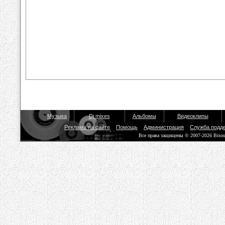
Музыка
Dj mixes
Альбомы
Видеоклипы
Реклама на сайте
Помощь
Администрация
Служба подд
Все права защищены © 2007-2026 Biso