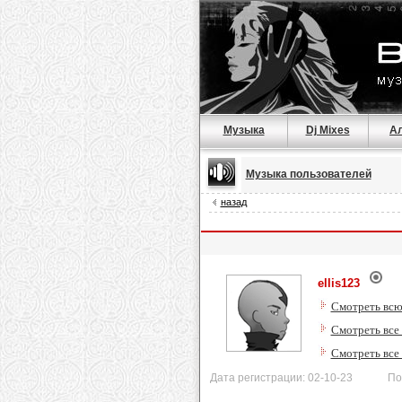
Музыка
Dj Mixes
А
Музыка пользователей
назад
ellis123
Смотреть всю
Смотреть все 
Смотреть все
Дата регистрации: 02-10-23 После