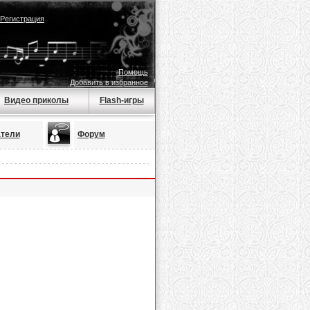
Регистрация
Помощь
Добавить в избранное
Видео приколы
Flash-игры
тели
Форум