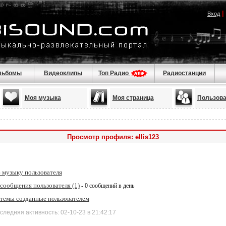
|
Вход
льбомы
Видеоклипы
Топ Радио
Радиостанции
Моя музыка
Моя страница
Пользова
Просмотр профиля: ellis123
 музыку пользователя
сообщения пользователя (1)
- 0 сообщений в день
 темы созданные пользователем
дняя активность: 02-10-23 в 21:42:17