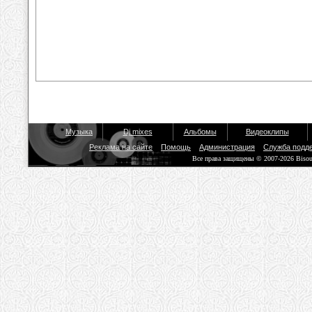
Музыка
Dj mixes
Альбомы
Видеоклипы
Реклама на сайте
Помощь
Администрация
Служба подд
Все права защищены © 2007-2026 Biso