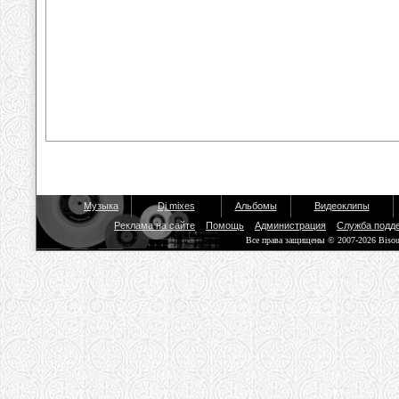
Музыка
Dj mixes
Альбомы
Видеоклипы
Реклама на сайте
Помощь
Администрация
Служба подд
Все права защищены © 2007-2026 Biso