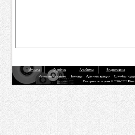
Музыка
Dj mixes
Альбомы
Видеоклипы
Реклама на сайте
Помощь
Администрация
Служба подд
Все права защищены © 2007-2026 Biso