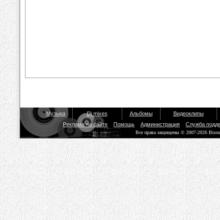
Музыка
Dj mixes
Альбомы
Видеоклипы
Реклама на сайте
Помощь
Администрация
Служба подд
Все права защищены © 2007-2026 Biso