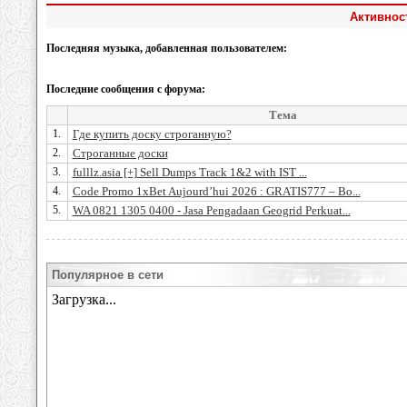
Активност
Последняя музыка, добавленная пользователем:
Последние сообщения с форума:
Тема
1.
Где купить доску строганную?
2.
Строганные доски
3.
fulllz.asia [+] Sell Dumps Track 1&2 with IST ...
4.
Code Promo 1xBet Aujourd’hui 2026 : GRATIS777 – Bo...
5.
WA 0821 1305 0400 - Jasa Pengadaan Geogrid Perkuat...
Популярное в сети