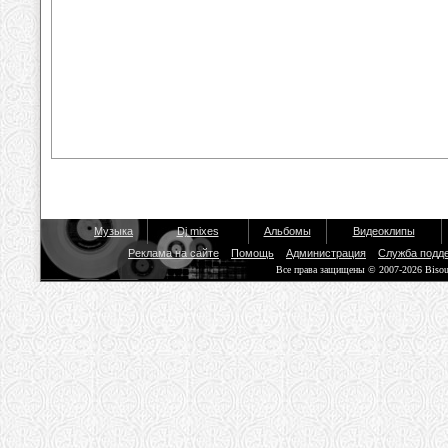
Музыка
Dj mixes
Альбомы
Видеоклипы
Реклама на сайте
Помощь
Администрация
Служба подд
Все права защищены © 2007-2026 Biso