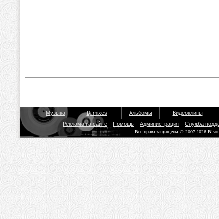
Музыка
Dj mixes
Альбомы
Видеоклипы
Реклама на сайте
Помощь
Администрация
Служба подд
Все права защищены © 2007-2026 Biso