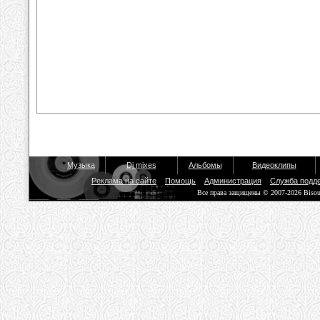
Музыка
Dj mixes
Альбомы
Видеоклипы
Реклама на сайте
Помощь
Администрация
Служба подд
Все права защищены © 2007-2026 Biso