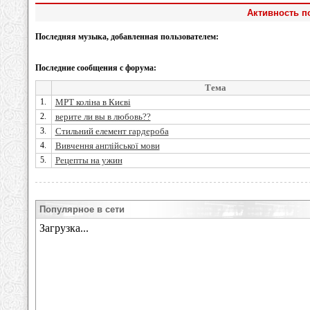
Активность по
Последняя музыка, добавленная пользователем:
Последние сообщения с форума:
Тема
1.
МРТ коліна в Києві
2.
верите ли вы в любовь??
3.
Стильний елемент гардероба
4.
Вивчення англійської мови
5.
Рецепты на ужин
Популярное в сети