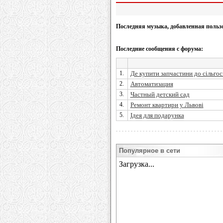
Последняя музыка, добавленная польз
Последние сообщения с форума:
1.
Де купити запчастини до сільго
2.
Автоматизация
3.
Частный детский сад
4.
Ремонт квартири у Львові
5.
Ідея для подарунка
Популярное в сети