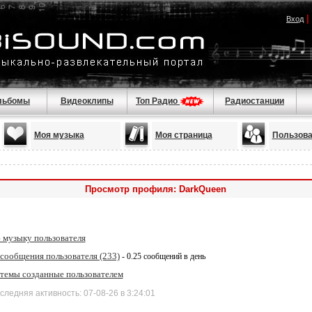
|
Вход
льбомы
Видеоклипы
Топ Радио
Радиостанции
Моя музыка
Моя страница
Пользова
Просмотр профиля: DarkQueen
 музыку пользователя
 сообщения пользователя (233)
- 0.25 сообщений в день
 темы созданные пользователем
дняя активность: 07-08-26 в 3:24:01