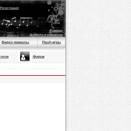
Регистрация
Помощь
Добавить в избранное
Видео приколы
Flash-игры
тели
Форум