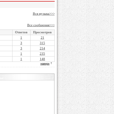
Вся музыка>>>
Все сообщения>>>
Ответов
Просмотров
1
21
3
315
3
214
1
235
1
148
наверх