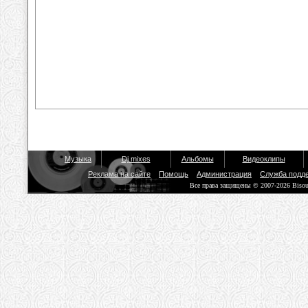
Музыка
Dj mixes
Альбомы
Видеоклипы
Реклама на сайте
Помощь
Администрация
Служба подд
Все права защищены © 2007-2026 Biso