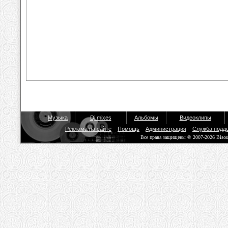
Музыка
Dj mixes
Альбомы
Видеоклипы
Реклама на сайте
Помощь
Администрация
Служба подд
Все права защищены © 2007-2026 Biso