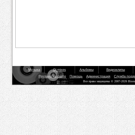
Музыка
Dj mixes
Альбомы
Видеоклипы
Реклама на сайте
Помощь
Администрация
Служба подд
Все права защищены © 2007-2026 Biso