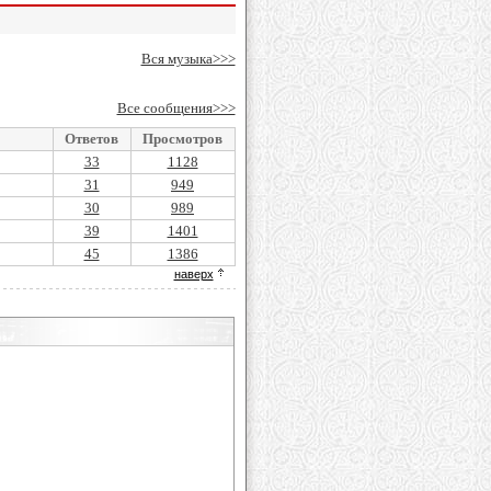
Вся музыка>>>
Все сообщения>>>
Ответов
Просмотров
33
1128
31
949
30
989
39
1401
45
1386
наверх