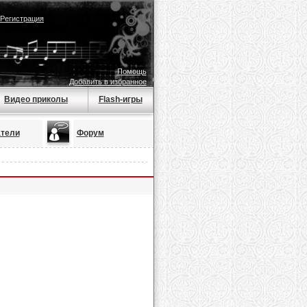
Регистрация
Помощь
Добавить в избранное
Видео приколы
Flash-игры
тели
Форум