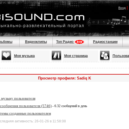
|
Вход
льбомы
Видеоклипы
Топ Радио
Радиостанции
Моя музыка
Моя страница
Пользова
Просмотр профиля: Sadiq K
 музыку пользователя
 сообщения пользователя (5746)
- 6.32 сообщений в день
 темы созданные пользователем
дняя активность: 26-01-26 в 11:58:08