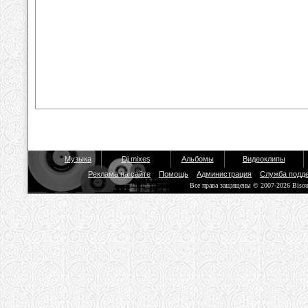
Музыка
Dj mixes
Альбомы
Видеоклипы
Реклама на сайте
Помощь
Администрация
Служба подд
Все права защищены © 2007-2026 Biso