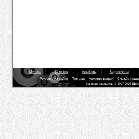
Музыка
Dj mixes
Альбомы
Видеоклипы
Реклама на сайте
Помощь
Администрация
Служба подд
Все права защищены © 2007-2026 Biso