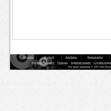
Музыка
Dj mixes
Альбомы
Видеоклипы
Реклама на сайте
Помощь
Администрация
Служба подд
Все права защищены © 2007-2026 Biso