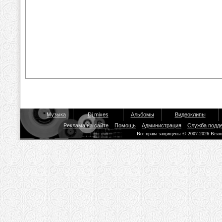
Музыка
Dj mixes
Альбомы
Видеоклипы
Реклама на сайте
Помощь
Администрация
Служба подд
Все права защищены © 2007-2026 Biso