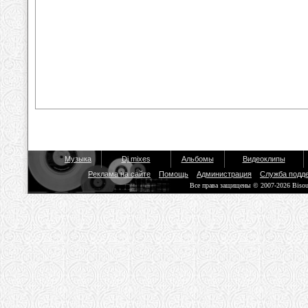
Музыка
Dj mixes
Альбомы
Видеоклипы
Реклама на сайте
Помощь
Администрация
Служба подд
Все права защищены © 2007-2026 Biso