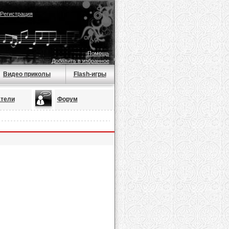
Регистрация
Помощь
Добавить в избранное
Видео приколы
Flash-игры
тели
Форум