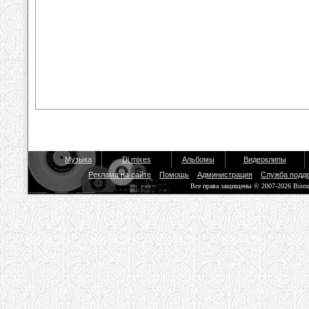
Музыка
Dj mixes
Альбомы
Видеоклипы
Реклама на сайте
Помощь
Администрация
Служба подд
Все права защищены © 2007-2026 Biso