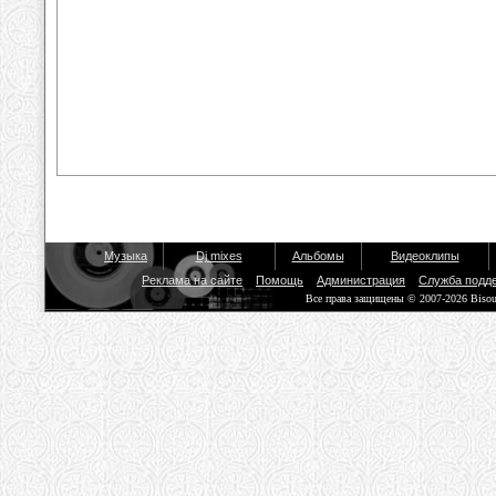
Музыка
Dj mixes
Альбомы
Видеоклипы
Реклама на сайте
Помощь
Администрация
Служба подд
Все права защищены © 2007-2026 Biso