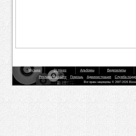
Музыка
Dj mixes
Альбомы
Видеоклипы
Реклама на сайте
Помощь
Администрация
Служба подд
Все права защищены © 2007-2026 Biso