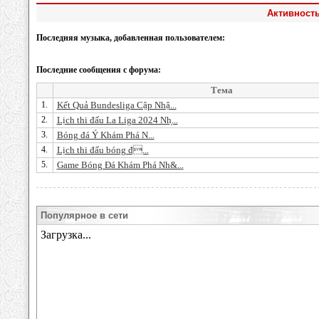
Активность
Последняя музыка, добавленная пользователем:
Последние сообщения с форума:
Тема
1.
Kết Quả Bundesliga Cập Nhậ...
2.
Lịch thi đấu La Liga 2024 Nh̗...
3.
Bóng đá Ý Khám Phá N...
4.
Lịch thi đấu bóng đ...
5.
Game Bóng Đá Khám Phá Nh&...
Популярное в сети