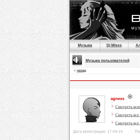
Музыка
Dj Mixes
А
Музыка пользователей
назад
agness
Смотреть всю
Смотреть все
Смотреть все
Дата регистрации: 17-04-24 После