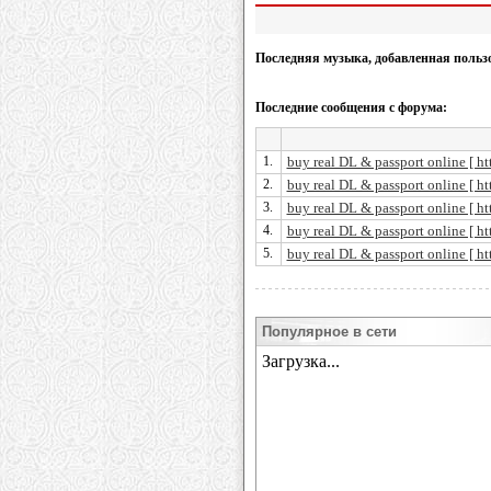
Последняя музыка, добавленная польз
Последние сообщения с форума:
1.
buy real DL & passport online [ htt
2.
buy real DL & passport online [ htt
3.
buy real DL & passport online [ htt
4.
buy real DL & passport online [ htt
5.
buy real DL & passport online [ htt
Популярное в сети