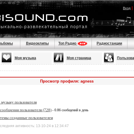
|
Вход
льбомы
Видеоклипы
Топ Радио
Радиостанции
Моя музыка
Моя страница
Пользова
Просмотр профиля: agness
 музыку пользователя
 сообщения пользователя (728)
- 0.86 сообщений в день
 темы созданные пользователем
дняя активность: 13-10-24 в 12:34:47