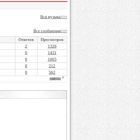
Вся музыка>>>
Все сообщения>>>
Ответов
Просмотров
2
1326
0
1431
0
1065
0
212
0
562
наверх