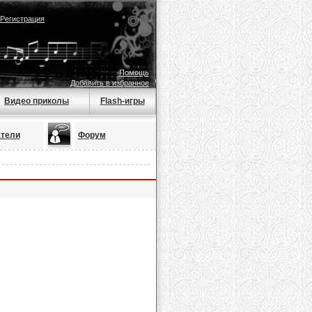
Регистрация
Помощь
Добавить в избранное
Видео приколы
Flash-игры
тели
Форум