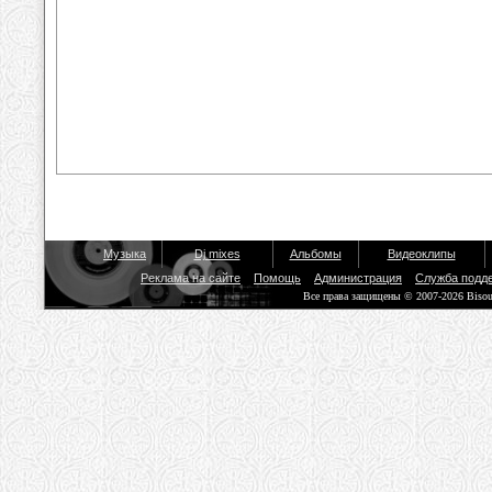
Музыка
Dj mixes
Альбомы
Видеоклипы
Реклама на сайте
Помощь
Администрация
Служба подд
Все права защищены © 2007-2026 Biso