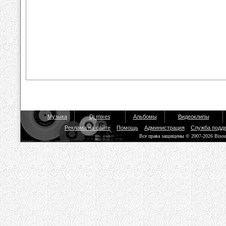
Музыка
Dj mixes
Альбомы
Видеоклипы
Реклама на сайте
Помощь
Администрация
Служба подд
Все права защищены © 2007-2026 Biso