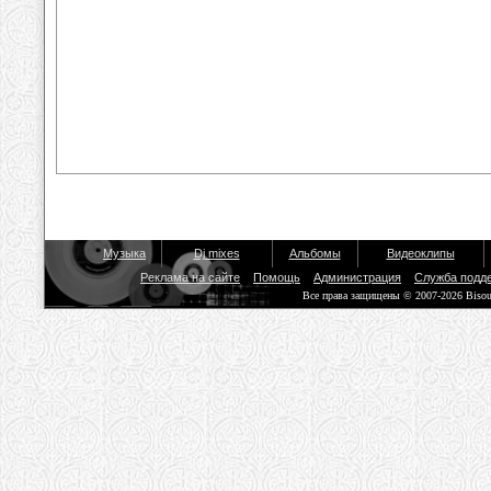
Музыка
Dj mixes
Альбомы
Видеоклипы
Реклама на сайте
Помощь
Администрация
Служба подд
Все права защищены © 2007-2026 Biso