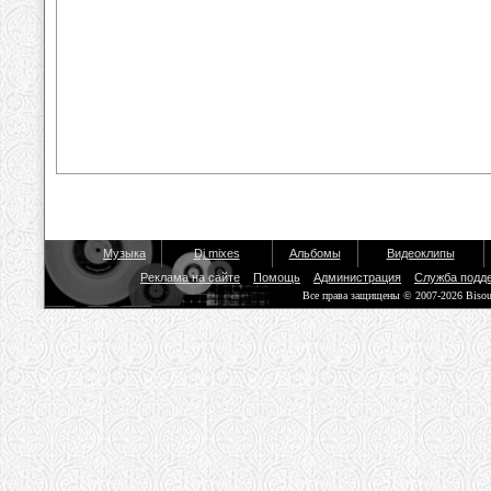
Музыка
Dj mixes
Альбомы
Видеоклипы
Реклама на сайте
Помощь
Администрация
Служба подд
Все права защищены © 2007-2026 Biso